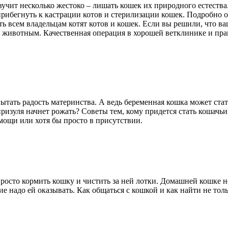
учит несколько жестоко – лишать кошек их природного естества. 
рибегнуть к кастрации котов и стерилизации кошек. Подробно о
ь всем владельцам котят котов и кошек. Если вы решили, что в
 животным. Качественная операция в хорошей ветклинике и пра
ытать радость материнства. А ведь беременная кошка может стат
ризуля начнет рожать? Советы тем, кому придется стать кошачьи
омощи или хотя бы просто в присутствии.
 просто кормить кошку и чистить за ней лотки. Домашней кошке 
е надо ей оказывать. Как общаться с кошкой и как найти не тол