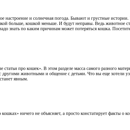
ужное настроение и солнечная погода. Бывают и грустные истори
ошкой больше, кошкой меньше. И будут неправы. Ведь животное с
 надо знать по каким причинам может потеряться кошка. Посети
е статьи про кошек». В этом разделе масса самого разного мат
с другими животными и общение с детьми. Что вы еще хотели узн
 станет явным.
кошках» ничего не объясняет, а просто констатирует факты о к