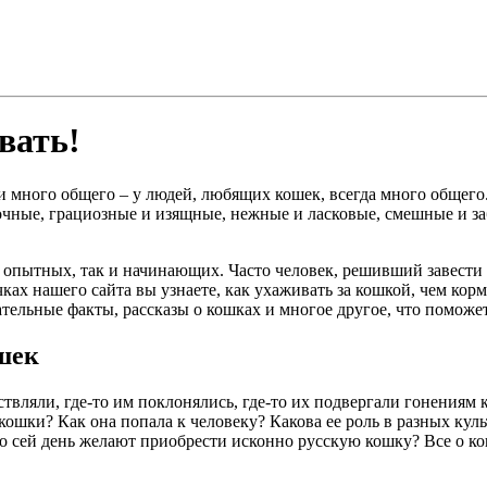
вать!
ми много общего – у людей, любящих кошек, всегда много общего
очные, грациозные и изящные, нежные и ласковые, смешные и заб
к опытных, так и начинающих. Часто человек, решивший завести 
ках нашего сайта вы узнаете, как ухаживать за кошкой, чем ко
ательные факты, рассказы о кошках и многое другое, что помож
шек
ствляли, где-то им поклонялись, где-то их подвергали гонениям 
кошки? Как она попала к человеку? Какова ее роль в разных ку
 сей день желают приобрести исконно русскую кошку? Все о кош