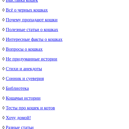
◊
Выставка кошек
◊
Всё о черных кошках
◊
Почему пропадают кошки
◊
Полезные статьи о кошках
◊
Интересные факты о кошках
◊
Вопросы о кошках
◊
Не придуманные истории
◊
Стихи и анекдоты
◊
Сонник и суеверия
◊
Библиотека
◊
Кошачьи истории
◊
Тесты про кошек и котов
◊
Хочу домой!
◊
Разные статьи