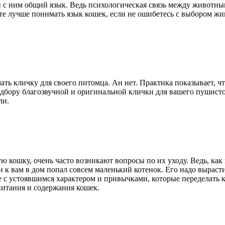
ти с ним общий язык. Ведь психологическая связь между животн
те лучше понимать язык кошек, если не ошибетесь с выбором жи
ать кличку для своего питомца. Ан нет. Практика показывает, чт
одбору благозвучной и оригинальной клички для вашего пушисто
ли.
ю кошку, очень часто возникают вопросы по их уходу. Ведь, как
и к вам в дом попал совсем маленький котенок. Его надо вырасти
е с устоявшимся характером и привычками, которые переделать 
питания и содержания кошек.