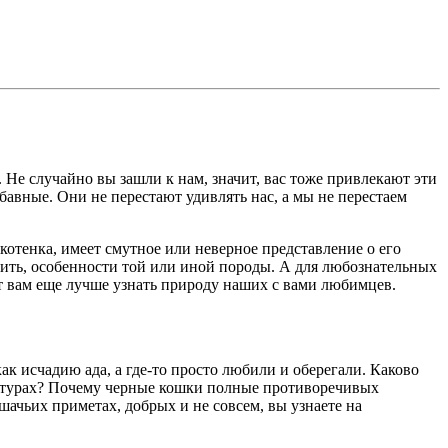
. Не случайно вы зашли к нам, значит, вас тоже привлекают эти
авные. Они не перестают удивлять нас, а мы не перестаем
котенка, имеет смутное или неверное представление о его
рмить, особенности той или иной породы. А для любознательных
ет вам еще лучше узнать природу наших с вами любимцев.
как исчадию ада, а где-то просто любили и оберегали. Каково
льтурах? Почему черные кошки полные противоречивых
ачьих приметах, добрых и не совсем, вы узнаете на