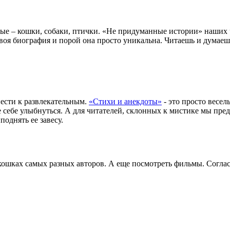
е – кошки, собаки, птички. «Не придуманные истории» наших ч
своя биография и порой она просто уникальна. Читаешь и думаеш
нести к развлекательным.
«Стихи и анекдоты»
- это просто весе
 себе улыбнуться. А для читателей, склонных к мистике мы пре
однять ее завесу.
 кошках самых разных авторов. А еще посмотреть фильмы. Согла