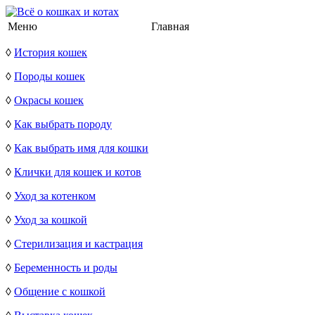
Меню
Главная
◊
История кошек
◊
Породы кошек
◊
Окрасы кошек
◊
Как выбрать породу
◊
Как выбрать имя для кошки
◊
Клички для кошек и котов
◊
Уход за котенком
◊
Уход за кошкой
◊
Стерилизация и кастрация
◊
Беременность и роды
◊
Общение с кошкой