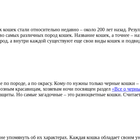
кошек стали относительно недавно – около 200 лет назад. Резу
о самых различных пород кошек. Название кошек, а точнее – наз
род, а внутри каждой существуют еще свои виды кошек и подви
е по породе, а по окрасу. Кому-то нужны только черные кошки 
иозным красавицам, хозяевам ночи посвящен раздел
«Все о черн
щиты. Но самые загадочные – это разноцветные кошки. Считаетс
я не упомянуть об их характерах. Каждая кошка обладает своим