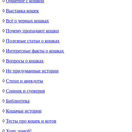
◊
Общение с кошкой
◊
Выставка кошек
◊
Всё о черных кошках
◊
Почему пропадают кошки
◊
Полезные статьи о кошках
◊
Интересные факты о кошках
◊
Вопросы о кошках
◊
Не придуманные истории
◊
Стихи и анекдоты
◊
Сонник и суеверия
◊
Библиотека
◊
Кошачьи истории
◊
Тесты про кошек и котов
◊
Хочу домой!