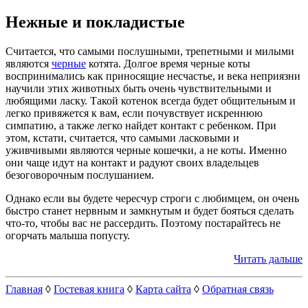
Нежные и покладистые
Считается, что самыми послушными, трепетными и милыми
являются
черные
котята. Долгое время черные коты
воспринимались как приносящие несчастье, и века неприязни
научили этих животных быть очень чувствительными и
любящими ласку. Такой котенок всегда будет общительным и
легко привяжется к вам, если почувствует искреннюю
симпатию, а также легко найдет контакт с ребенком. При
этом, кстати, считается, что самыми ласковыми и
уживчивыми являются черные кошечки, а не коты. Именно
они чаще идут на контакт и радуют своих владельцев
безоговорочным послушанием.
Однако если вы будете чересчур строги с любимцем, он очень
быстро станет нервным и замкнутым и будет бояться сделать
что-то, чтобы вас не рассердить. Поэтому постарайтесь не
огорчать малыша попусту.
Читать дальше
Главная
◊
Гостевая книга
◊
Карта сайта
◊
Обратная связь