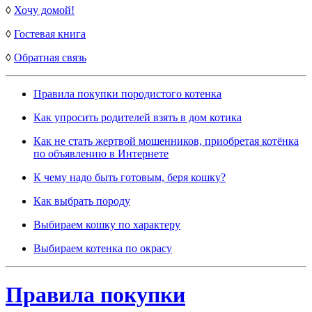
◊
Хочу домой!
◊
Гостевая книга
◊
Обратная связь
Правила покупки породистого котенка
Как упросить родителей взять в дом котика
Как не стать жертвой мошенников, приобретая котёнка
по объявлению в Интернете
К чему надо быть готовым, беря кошку?
Как выбрать породу
Выбираем кошку по характеру
Выбираем котенка по окрасу
Правила покупки