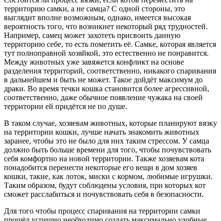
территорию самки, а не самца? С одной стороны, это
выглядит вполне возможным, однако, имеется высокая
вероятность того, что возникнет некоторый ряд трудностей.
Например, самец может захотеть присвоить данную
территорию себе, то есть пометить её. Самке, которая является
тут полноправной хозяйкой, это естественно не понравится.
Между животных уже завяжется конфликт на основе
разделения территорий, соответственно, никакого спаривания
в дальнейшем и быть не может. Такое дойдёт максимум до
драки. Во время течки кошка становится более агрессивной,
соответственно, даже обычное появление чужака на своей
территории ей придётся не по душе.
В таком случае, хозяевам животных, которые планируют вязку
на территории кошки, лучше начать знакомить животных
заранее, чтобы это не было для них таким стрессом. У самца
должно быть больше времени для того, чтобы почувствовать
себя комфортно на новой территории. Также хозяевам кота
понадобится перенести некоторые его вещи в дом хозяев
кошки, такие, как лоток, миски с кормом, любимые игрушки.
Таким образом, будут соблюдены условия, при которых кот
сможет расслабиться и почувствовать себя в безопасности.
Для того чтобы процесс спаривания на территории самки
прошёл успешно необходимо создать максимально удобные