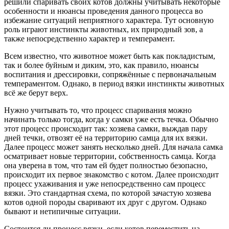
решили спаривать своих котов должны учитывать некоторые
особенности и нюансы проведения данного процесса во
избежание ситуаций неприятного характера. Тут основную
роль играют инстинкты животных, их природный зов, а
также непосредственно характер и темперамент.
Всем известно, что животное может быть как покладистым,
так и более буйным и диким, это, как правило, нюансы
воспитания и дрессировки, сопряжённые с первоначальным
темпераментом. Однако, в период вязки инстинкты животных
всё же берут верх.
Нужно учитывать то, что процесс спаривания можно
начинать только тогда, когда у самки уже есть течка. Обычно
этот процесс происходит так: хозяева самки, выждав пару
дней течки, отвозят её на территорию самца для их вязки.
Далее процесс может занять несколько дней. Для начала самка
осматривает новые территории, собственность самца. Когда
она уверена в том, что там ей будет полностью безопасно,
происходит их первое знакомство с котом. Далее происходит
процесс ухаживания и уже непосредственно сам процесс
вязки. Это стандартная схема, по которой зачастую хозяева
котов одной породы сваривают их друг с другом. Однако
бывают и нетипичные ситуации.
Состоится ли процесс вязки, если котов переместить на