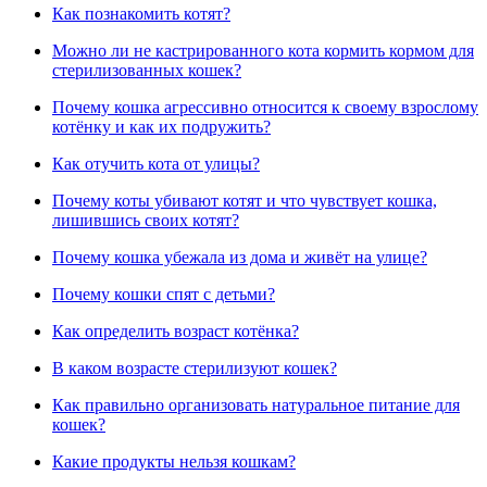
Как познакомить котят?
Можно ли не кастрированного кота кормить кормом для
стерилизованных кошек?
Почему кошка агрессивно относится к своему взрослому
котёнку и как их подружить?
Как отучить кота от улицы?
Почему коты убивают котят и что чувствует кошка,
лишившись своих котят?
Почему кошка убежала из дома и живёт на улице?
Почему кошки спят с детьми?
Как определить возраст котёнка?
В каком возрасте стерилизуют кошек?
Как правильно организовать натуральное питание для
кошек?
Какие продукты нельзя кошкам?