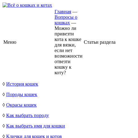
Главная
—
Вопросы о
кошках
—
Можно ли
привезти
кота к кошке
Меню
Статьи раздела
для вязки,
если нет
возможности
отвезти
кошку к
коту?
◊
История кошек
◊
Породы кошек
◊
Окрасы кошек
◊
Как выбрать породу
◊
Как выбрать имя для кошки
◊
Клички для кошек и котов