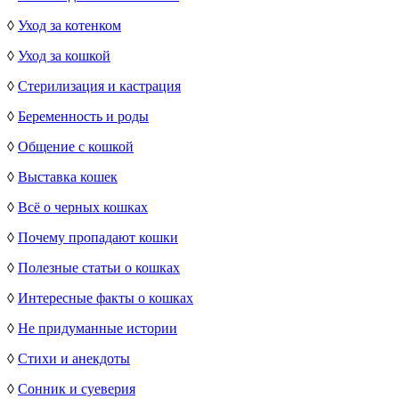
◊
Уход за котенком
◊
Уход за кошкой
◊
Стерилизация и кастрация
◊
Беременность и роды
◊
Общение с кошкой
◊
Выставка кошек
◊
Всё о черных кошках
◊
Почему пропадают кошки
◊
Полезные статьи о кошках
◊
Интересные факты о кошках
◊
Не придуманные истории
◊
Стихи и анекдоты
◊
Сонник и суеверия