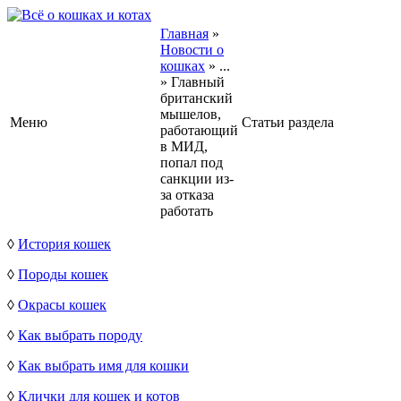
Главная
»
Новости о
кошках
»
...
»
Главный
британский
мышелов,
Меню
Статьи раздела
работающий
в МИД,
попал под
санкции из-
за отказа
работать
◊
История кошек
◊
Породы кошек
◊
Окрасы кошек
◊
Как выбрать породу
◊
Как выбрать имя для кошки
◊
Клички для кошек и котов