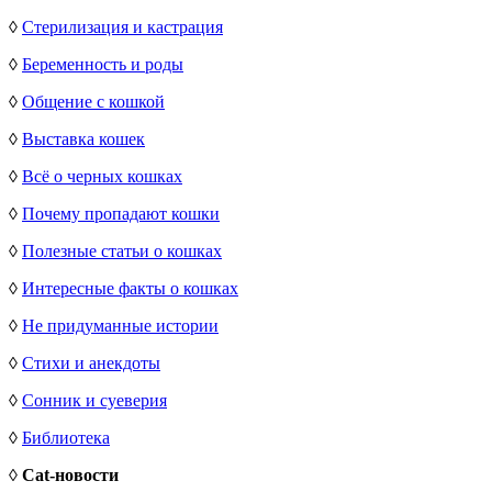
◊
Стерилизация и кастрация
◊
Беременность и роды
◊
Общение с кошкой
◊
Выставка кошек
◊
Всё о черных кошках
◊
Почему пропадают кошки
◊
Полезные статьи о кошках
◊
Интересные факты о кошках
◊
Не придуманные истории
◊
Стихи и анекдоты
◊
Сонник и суеверия
◊
Библиотека
◊
Cat-новости