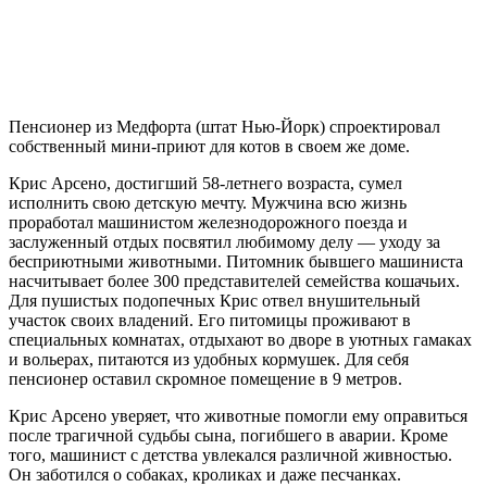
Пенсионер из Медфорта (штат Нью-Йорк) спроектировал
собственный мини-приют для котов в своем же доме.
Крис Арсено, достигший 58-летнего возраста, сумел
исполнить свою детскую мечту. Мужчина всю жизнь
проработал машинистом железнодорожного поезда и
заслуженный отдых посвятил любимому делу — уходу за
бесприютными животными. Питомник бывшего машиниста
насчитывает более 300 представителей семейства кошачьих.
Для пушистых подопечных Крис отвел внушительный
участок своих владений. Его питомицы проживают в
специальных комнатах, отдыхают во дворе в уютных гамаках
и вольерах, питаются из удобных кормушек. Для себя
пенсионер оставил скромное помещение в 9 метров.
Крис Арсено уверяет, что животные помогли ему оправиться
после трагичной судьбы сына, погибшего в аварии. Кроме
того, машинист с детства увлекался различной живностью.
Он заботился о собаках, кроликах и даже песчанках.