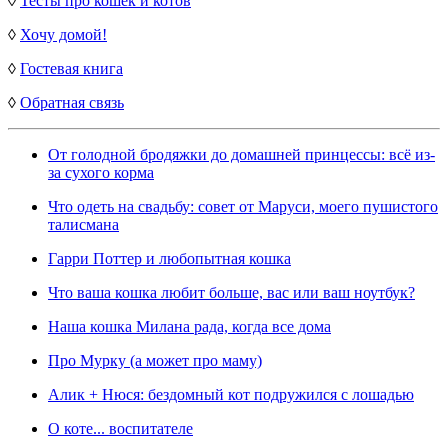
◊
Тесты про кошек и котов
◊
Хочу домой!
◊
Гостевая книга
◊
Обратная связь
От голодной бродяжки до домашней принцессы: всё из-
за сухого корма
Что одеть на свадьбу: совет от Маруси, моего пушистого
талисмана
Гарри Поттер и любопытная кошка
Что ваша кошка любит больше, вас или ваш ноутбук?
Наша кошка Милана рада, когда все дома
Про Мурку (а может про маму)
Алик + Нюся: бездомный кот подружился с лошадью
О коте... воспитателе