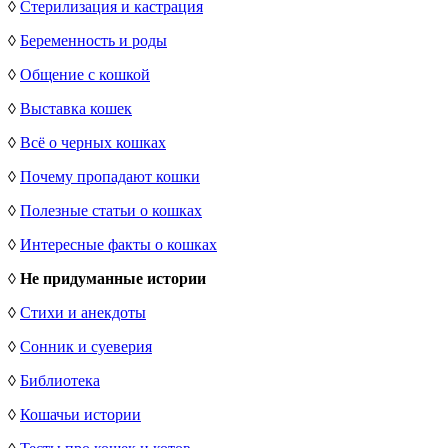
◊
Стерилизация и кастрация
◊
Беременность и роды
◊
Общение с кошкой
◊
Выставка кошек
◊
Всё о черных кошках
◊
Почему пропадают кошки
◊
Полезные статьи о кошках
◊
Интересные факты о кошках
◊
Не придуманные истории
◊
Стихи и анекдоты
◊
Сонник и суеверия
◊
Библиотека
◊
Кошачьи истории