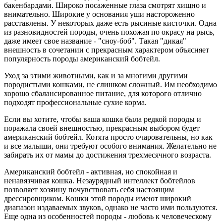
бакенбардами. Широко посаженные глаза смотрят хищно и
внимательно. Широкие у основания уши настороженно
расставлены. У некоторых даже есть рысиные кисточки. Одна
из разновидностей породы, очень похожая по окрасу на рысь,
даже имеет свое название - "сноу-боб". Такая "дикая"
внешность в сочетании с прекрасным характером объясняет
популярность породы американский бобтейл.
Уход за этими животными, как и за многими другими
породистыми кошками, не слишком сложный. Им необходимо
хорошо сбалансированное питание, для которого отлично
подходят профессиональные сухие корма.
Если вы хотите, чтобы ваша кошка была редкой породы и
поражала своей внешностью, прекрасным выбором будет
американский бобтейл. Котята просто очаровательны, но как
и все малыши, они требуют особого внимания. Желательно не
забирать их от мамы до достижения трехмесячного возраста.
Американский бобтейл - активная, но спокойная и
ненавязчивая кошка. Незаурядный интеллект бобтейлов
позволяет хозяину почувствовать себя настоящим
дрессировщиком. Кошки этой породы имеют широкий
диапазон издаваемых звуков, однако не часто ими пользуются.
Еще одна из особенностей породы - любовь к человеческому