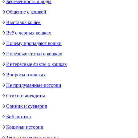
◊
Беременность и роды
◊
Общение с кошкой
◊
Выставка кошек
◊
Всё о черных кошках
◊
Почему пропадают кошки
◊
Полезные статьи о кошках
◊
Интересные факты о кошках
◊
Вопросы о кошках
◊
Не придуманные истории
◊
Стихи и анекдоты
◊
Сонник и суеверия
◊
Библиотека
◊
Кошачьи истории
◊
Тесты про кошек и котов