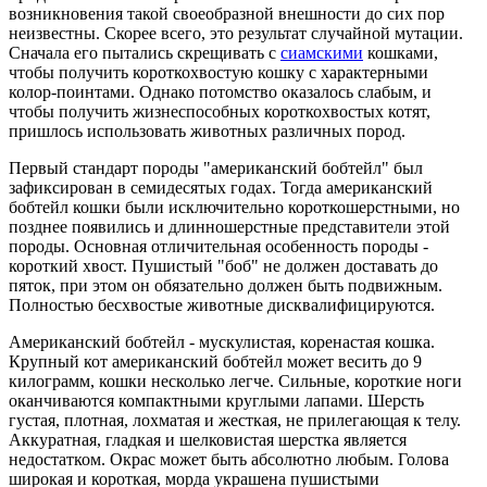
возникновения такой своеобразной внешности до сих пор
неизвестны. Скорее всего, это результат случайной мутации.
Сначала его пытались скрещивать с
сиамскими
кошками,
чтобы получить короткохвостую кошку с характерными
колор-поинтами. Однако потомство оказалось слабым, и
чтобы получить жизнеспособных короткохвостых котят,
пришлось использовать животных различных пород.
Первый стандарт породы "американский бобтейл" был
зафиксирован в семидесятых годах. Тогда американский
бобтейл кошки были исключительно короткошерстными, но
позднее появились и длинношерстные представители этой
породы. Основная отличительная особенность породы -
короткий хвост. Пушистый "боб" не должен доставать до
пяток, при этом он обязательно должен быть подвижным.
Полностью бесхвостые животные дисквалифицируются.
Американский бобтейл - мускулистая, коренастая кошка.
Крупный кот американский бобтейл может весить до 9
килограмм, кошки несколько легче. Сильные, короткие ноги
оканчиваются компактными круглыми лапами. Шерсть
густая, плотная, лохматая и жесткая, не прилегающая к телу.
Аккуратная, гладкая и шелковистая шерстка является
недостатком. Окрас может быть абсолютно любым. Голова
широкая и короткая, морда украшена пушистыми